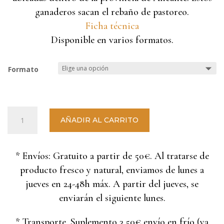
ganaderos sacan el rebaño de pastoreo.
Ficha técnica
Disponible en varios formatos.
Formato
Queso
AÑADIR AL CARRITO
de
cabra
semicurado
* Envíos: Gratuito a partir de 50€. Al tratarse de
(diferentes
producto fresco y natural, enviamos de lunes a
formatos)
cantidad
jueves en 24-48h máx. A partir del jueves, se
enviarán el siguiente lunes.
* Transporte. Suplemento 3,50€ envío en frío (ya