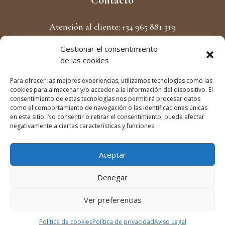
Atención al cliente: +34 965 881 319
Formulario de Contacto
Gestionar el consentimiento
de las cookies
Pago 100% seguro
Para ofrecer las mejores experiencias, utilizamos tecnologías como las
cookies para almacenar y/o acceder a la información del dispositivo. El
consentimiento de estas tecnologías nos permitirá procesar datos
como el comportamiento de navegación o las identificaciones únicas
en este sitio. No consentir o retirar el consentimiento, puede afectar
negativamente a ciertas características y funciones.
Síguenos en
Aceptar
Denegar
Ver preferencias
Copyright Queronsa S.L. – todos los derechos
reservados |
Aviso Legal
|
Política de privacidad y
Política de cookies
Política de privacidad
Aviso Legal