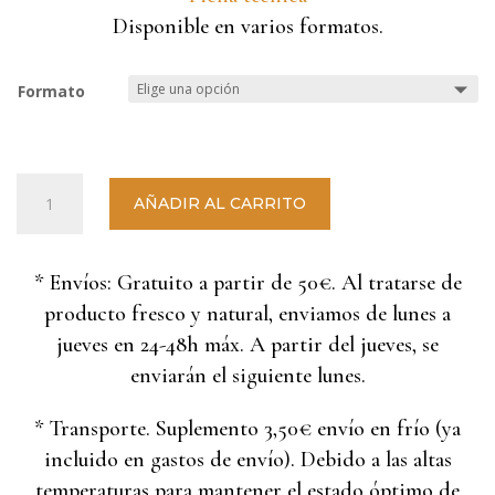
Disponible en varios formatos.
Formato
Queso
AÑADIR AL CARRITO
semicurado
mezcla
de
* Envíos: Gratuito a partir de 50€. Al tratarse de
vaca
producto fresco y natural, enviamos de lunes a
y
cabra
jueves en 24-48h máx. A partir del jueves, se
(diferentes
enviarán el siguiente lunes.
formatos)
cantidad
* Transporte. Suplemento 3,50€ envío en frío (ya
incluido en gastos de envío). Debido a las altas
temperaturas para mantener el estado óptimo de